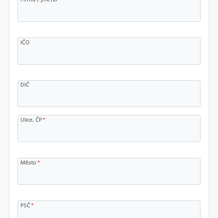
IČO
DIČ
Ulice, ČP
*
Město
*
PSČ
*