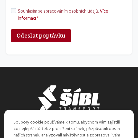
S
Souhlasím se zpracováním osobních údajů.
Více
o
informací
*
u
h
Odeslat poptávku
l
a
s
s
e
z
p
r
a
c
o
Soubory cookie používáme k tomu, abychom vám zajistili
v
co nejlepší zážitek z prohlížení stránek, přizpůsobili obsah
Úvod
Destinace
Služby
Dokumenty
á
našich stránek, analyzovali návštěvnost a zobrazovali vám