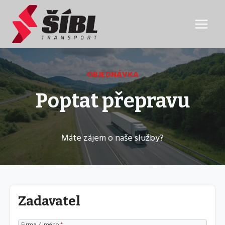
Přeskočit
na
obsah
OBJEDNÁVKA
Poptat přepravu
Máte zájem o naše služby?
Zadavatel
Firma / jméno
*